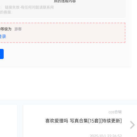
点的违规内容
： 链接失效-有任何问题请联系网
的客服：
的等级为
游客
登录
盘
cos合辑
喜欢爱理吗 写真合集[15套][持续更新]
2025-10-1 22:26:52