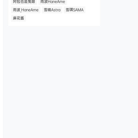
阿包也是兔娘
雨波HaneAme
雨波_HaneAme
雪晴Astra
雪琪SAMA
麻花酱