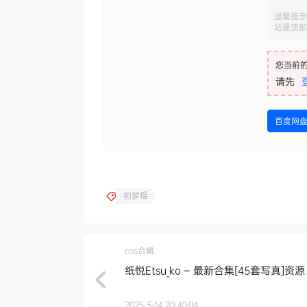
温馨提示
站最顶部
您当前
请先
百度网
初梦瑶
cos合辑
纸悦Etsu_ko – 最新合集[45套写真]资源
2025-5-14 20:40:04