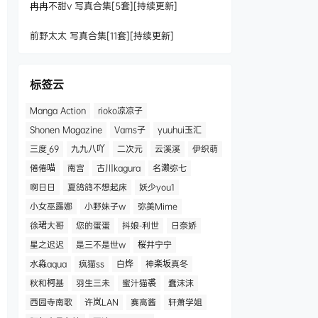
冉冉不甜v 写真合集[5套][持续更新]
前野太太 写真合集[11套][持续更新]
标签云
Manga Action
rioko凉凉子
Shonen Magazine
Vams子
yuuhui玉汇
三度_69
九九八吖
二次元
云溪溪
伊织萌
倦倦喵
南宫
古川kagura
名濑弥七
啊日日
夏鸽鸽不想起床
妖少you1
小女巫露娜
小野妹子w
弥美Mime
徐珺大哥
您的蛋蛋
抖娘-利世
日奈娇
星之迟迟
是三不是世w
桜井宁宁
水淼aqua
疯猫ss
白烨
神楽坂真冬
秋和柯基
羽生三未
蜜汁猫裘
蠢沫沫
西园寺南歌
许岚LAN
赛高酱
轩萧学姐