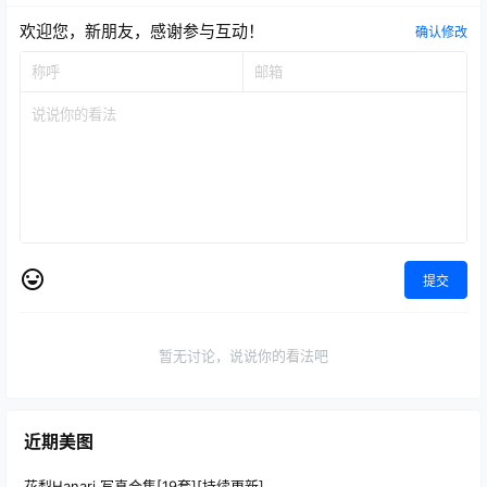
欢迎您，新朋友，感谢参与互动！
确认修改
提交
暂无讨论，说说你的看法吧
近期美图
花梨Hanari 写真合集[19套][持续更新]