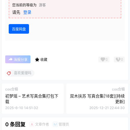
您当前的等级为
游客
请先
登录
百度网盘
0
0
海报分享
收藏
喜欢爱理吗
cos合辑
cos合辑
初梦瑶 – 艺术写真合集打包下
双木扶苏 写真合集[18套][持续
载
更新]
2025-6-10 14:51:32
2025-12-21 22:44:30
0 条回复
文章作者
管理员
A
M