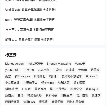
洛城雪Yuki 写真合集[5套][持续更新]
soso-嗖嗖写真合集[18套][持续更新]
冉冉不甜v 写真合集[5套][持续更新]
前野太太 写真合集[11套][持续更新]
标签云
Manga Action
rioko凉凉子
Shonen Magazine
Vams子
yuuhui玉汇
三度_69
九九八吖
二次元
云溪溪
伊织萌
倦倦喵
南宫
古川kagura
名濑弥七
啊日日
夏鸽鸽不想起床
妖少you1
小女巫露娜
小野妹子w
弥美Mime
徐珺大哥
您的蛋蛋
抖娘-利世
日奈娇
星之迟迟
是三不是世w
桜井宁宁
水淼aqua
疯猫ss
白烨
神楽坂真冬
秋和柯基
羽生三未
蜜汁猫裘
蠢沫沫
西园寺南歌
许岚LAN
赛高酱
轩萧学姐
阿包也是兔娘