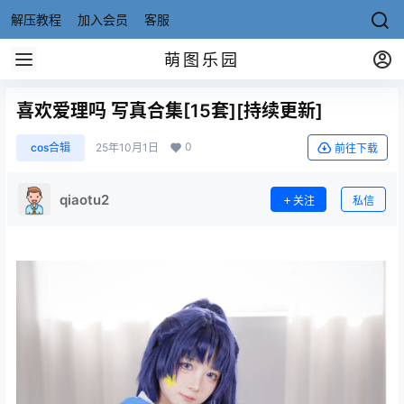
解压教程
加入会员
客服
萌图乐园
喜欢爱理吗 写真合集[15套][持续更新]
0
cos合辑
25年10月1日
前往下载
qiaotu2
关注
私信