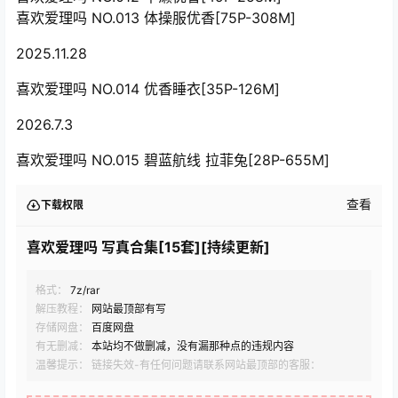
喜欢爱理吗 NO.013 体操服优香[75P-308M]
2025.11.28
喜欢爱理吗 NO.014 优香睡衣[35P-126M]
2026.7.3
喜欢爱理吗 NO.015 碧蓝航线 拉菲兔[28P-655M]
查看
下载权限
喜欢爱理吗 写真合集[15套][持续更新]
格式：
7z/rar
解压教程：
网站最顶部有写
存储网盘：
百度网盘
有无删减：
本站均不做删减，没有漏那种点的违规内容
温馨提示： 链接失效-有任何问题请联系网站最顶部的客服：