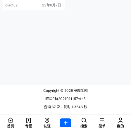
喵喵 [46P-774MB] Kitaro_绮太郎 .
qiaotu2
23年8月7日
Copyright © 2026
萌图乐园
皖ICP备2021011157号-3
查询 67 次，耗时 1.3546 秒
首页
专题
认证
搜索
菜单
我的