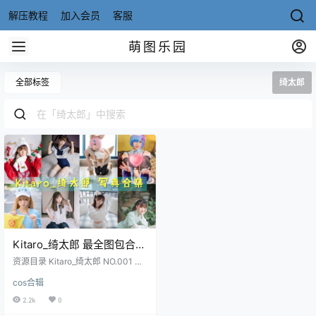
解压教程
加入会员
客服
萌图乐园
全部标签
绮太郎
Kitaro_绮太郎 最全图包合集
[131套][持续更新]
资源目录 Kitaro_绮太郎 NO.001 血
小板 [30P-191MB] Kitaro_绮太郎 N
cos合辑
O.002 JK小姐姐 [48P-299MB] Kit
aro_绮太郎 NO.003 白衬衫[48P-29
2.2k
0
7MB] Kitaro_绮太郎 NO.004 白喵