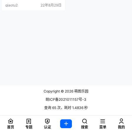
史视频，感兴趣的可以搜搜，本文
qiaotu2
22年8月29日
的图包全是.
Copyright © 2026
萌图乐园
皖ICP备2021011157号-3
查询 65 次，耗时 1.4836 秒
首页
专题
认证
搜索
菜单
我的