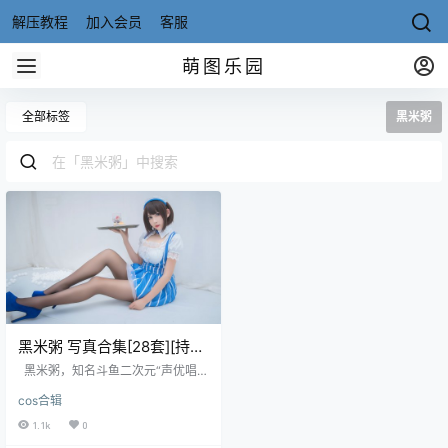
解压教程
加入会员
客服
萌图乐园
全部标签
黑米粥
黑米粥 写真合集[28套][持续
更新
黑米粥，知名斗鱼二次元“声优唱
见”区的一位主播，早期直播ASM
cos合辑
R，由于声音甜美，身材不错，获得
不少宅男的追捧。之前曾用名奶酥
1.1k
0
酱、小酥酱等，网上传闻还有黑历