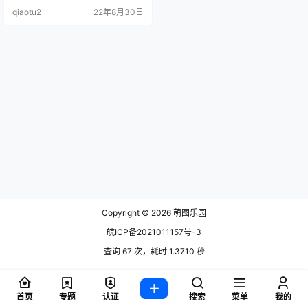
场，所以在微薄上找不到她的账
qiaotu2
22年8月30日
号，但是在嶊特上拥有20.
Copyright © 2026
萌图乐园
皖ICP备2021011157号-3
查询 67 次，耗时 1.3710 秒
首页
专题
认证
搜索
菜单
我的