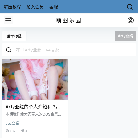
解压教程
加入会员
客服
萌图乐园
全部标签
Arty亚缇
Arty亚缇的个人介绍和 写真
合集[35套][持续更新]
本期我们给大家帯来的COS合集是A
rty亚缇，来自台灣，在当地COS圈
cos合辑
內的知名度可是响当当的，据说在
台灣COS圈可是能够排进前三的人
4.2k
0
物。Arty亚缇小姐姐不注重内地市