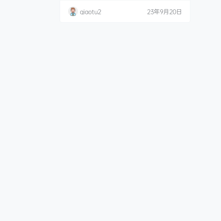
NO.002 黑旗袍[54P-1.07GB] Money.
qiaotu2
23年9月20日