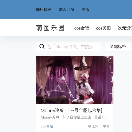
解压教程
加入会员
客服
萌图乐园
cos合辑
cos美图
次元资
全部标签
Money冷冷 COS最全图包合集[47
套][持续更新]
Money冷冷，妹子自称是上班族，作品产出
就比较佛系了，颜值这块还是不错的。 微
cos合辑
博：冷冷凛酱呀 资源目录 Money冷冷 N
2.9k
0
O.001 高雄旗袍[41P-956MB] Money冷冷