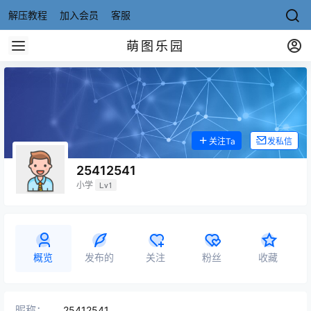
解压教程
加入会员
客服
萌图乐园
关注Ta
发私信
25412541
小学
Lv1
概览
发布的
关注
粉丝
收藏
昵称：
25412541