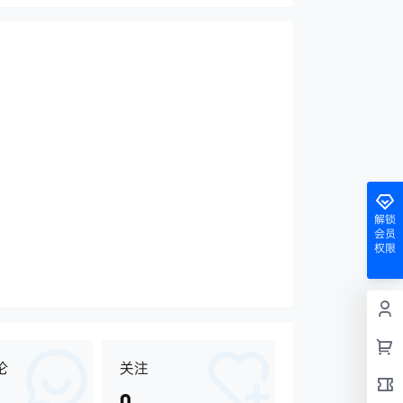
解锁
会员
权限
论
关注
0