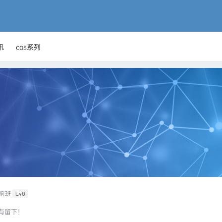
讯
cos系列
前班
Lv0
有留下！