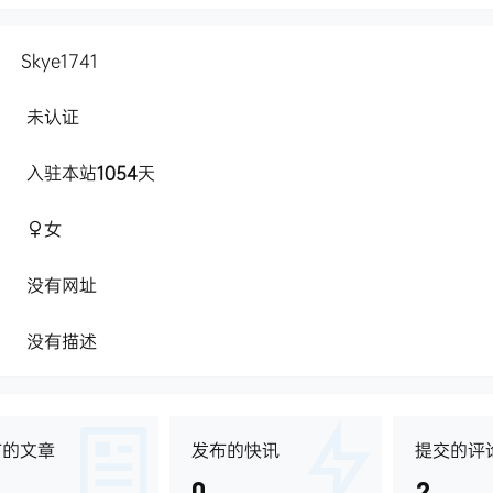
Skye1741
未认证
入驻本站
1054
天
女
没有网址
没有描述
布的文章
发布的快讯
提交的评
0
2