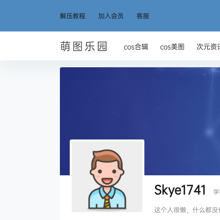
解压教程
加入会员
客服
萌图乐园
cos合辑
cos美图
次元资
Skye1741
学
这个人很懒，什么都没